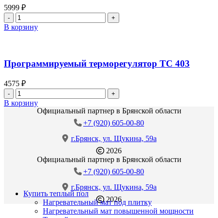
5999
₽
Количество
товара
В корзину
Программируемый
терморегулятор
ТС
650
Программируемый терморегулятор ТС 403
4575
₽
Количество
товара
В корзину
Программируемый
Официальный партнер в Брянской области
терморегулятор
+7 (920) 605-00-80
ТС
403
г.Брянск, ул. Щукина, 59а
2026
Официальный партнер в Брянской области
+7 (920) 605-00-80
г.Брянск, ул. Щукина, 59а
Купить теплый пол
2026
Нагревательный мат под плитку
Нагревательный мат повышенной мощности