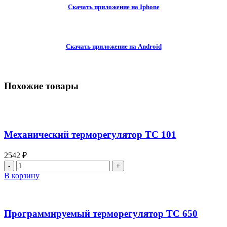
Скачать приложение на Iphone
Скачать приложение на Android
Похожие товары
Механический терморегулятор ТС 101
2542
₽
Количество
товара
В корзину
Механический
терморегулятор
ТС
101
Программируемый терморегулятор ТС 650