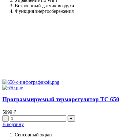
Управление по WiFi
2.0
Встроенный датчик воздуха
Функция энергосбережения
Программируемый терморегулятор ТС 650
5999
₽
Количество
товара
В корзину
Программируемый
терморегулятор
Сенсорный экран