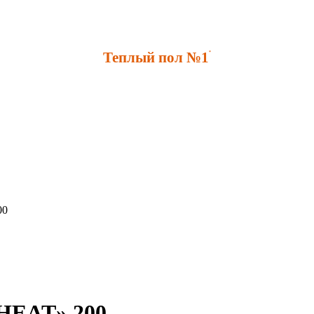
Теплый пол №1
*
00
HEAT» 200