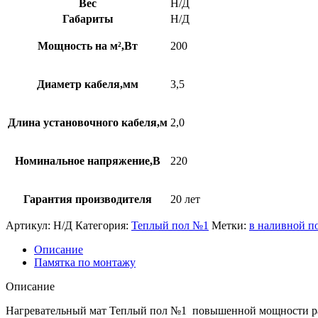
Вес
Н/Д
мат
Габариты
Н/Д
«FIRST
HEAT»
Мощность на м²,Вт
200
200
Диаметр кабеля,мм
3,5
Длина установочного кабеля,м
2,0
Номинальное напряжение,В
220
Гарантия производителя
20 лет
Артикул:
Н/Д
Категория:
Теплый пол №1
Метки:
в наливной п
Описание
Памятка по монтажу
Описание
Нагревательный мат Теплый пол №1 повышенной мощности раз