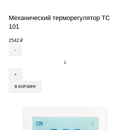
Механический терморегулятор ТС
101
2542
₽
Количество
товара
Механический
терморегулятор
В КОРЗИНУ
ТС
101