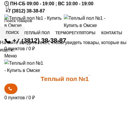
ПН-СБ 09:00 - 19:00 ; ВС 10:00 - 19:00
+7 (3812) 38-38-87
ПОИСК
КУПИТЬ ТЕПЛЫЙ ПОЛ
ТЕРМОРЕГУЛЯТОРЫ
КОНТАКТЫ
+7 (3812) 38-38-87
Начните вводить текст, чтобы увидеть товары, которые вы
0
пунктов
/
0
₽
ищете.
Меню
0
*
Теплый пол №1
0
пунктов
/
0
₽
Увеличить