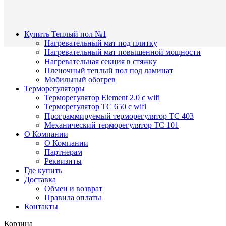
Купить Теплый пол №1
Нагревательный мат под плитку
Нагревательный мат повышенной мощности
Нагревательная секция в стяжку
Пленочный теплый пол под ламинат
Мобильный обогрев
Терморегуляторы
Терморегулятор Element 2.0 с wifi
Терморегулятор ТС 650 с wifi
Программируемый терморегулятор ТС 403
Механический терморегулятор ТС 101
О Компании
О Компании
Партнерам
Реквизиты
Где купить
Доставка
Обмен и возврат
Правила оплаты
Контакты
Корзина