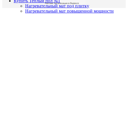
Купить Теплый пол №1
Нагревательный мат под плитку
Нагревательный мат повышенной мощности
Нагревательная секция в стяжку
Пленочный теплый пол под ламинат
Мобильный обогрев
Терморегуляторы
Терморегулятор Element 2.0 с wifi
Терморегулятор ТС 650 с wifi
Программируемый терморегулятор ТС 403
Механический терморегулятор ТС 101
О Компании
О Компании
Партнерам
Реквизиты
Где купить
Доставка
Обмен и возврат
Правила оплаты
Контакты
Корзина
закрыть
E-mail
WhatsApp
WhatsApp
ВК
Snapchat
Telegram
Поиск