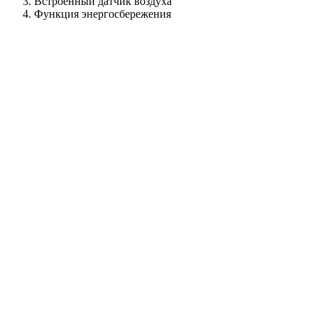
Встроенный датчик воздуха
Функция энергосбережения
Программируемый терморегулятор ТС 650
5999
₽
Количество товара Программируемый терморегулятор ТС