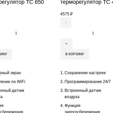
регулятор ТС 650
терморегулятор ТС 
4575
₽
тво
Количество
товара
мируемый
Программируемый
гулятор
терморегулятор
ЗИНУ
В КОРЗИНУ
ТС
403
рный экран
Сохранение настроек
ление по WiFi
Программирование 24/7
енный датчик
Встроенный датчик
ха
воздуха
ия
Функция
осбережения
энергосбережения