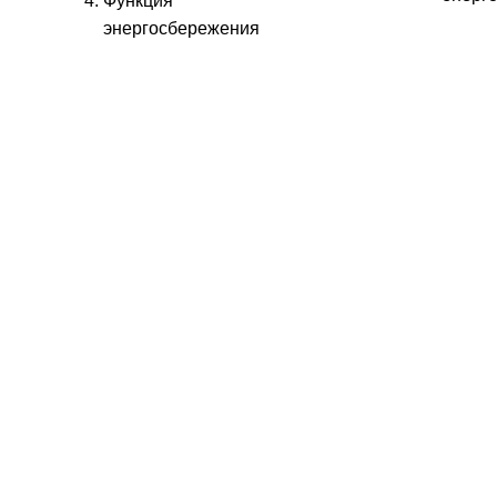
Функция
энергосбережения
Поч