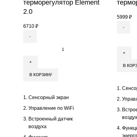
терморегулятор Element
термо
2.0
5999
₽
6710
₽
Количес
товара
Количество
Програм
товара
терморе
Программируемый
В КОР
ТС
терморегулятор
В КОРЗИНУ
650
Element
2.0
Сенсо
Сенсорный экран
Управ
Управление по WiFi
Встро
возду
Встроенный датчик
воздуха
Функц
энерг