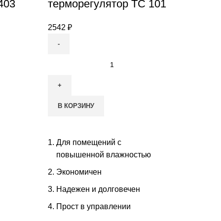
403
терморегулятор ТС 101
2542
₽
Количество
товара
Механический
терморегулятор
В КОРЗИНУ
ТС
101
Для помещений с
повышенной влажностью
Экономичен
Надежен и долговечен
Прост в управлении