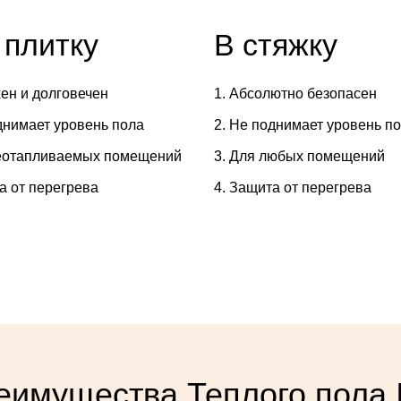
 плитку
В стяжку
ен и долговечен
Абсолютно безопасен
днимает уровень пола
Не поднимает уровень п
еотапливаемых помещений
Для любых помещений
а от перегрева
Защита от перегрева
еимущества Теплого пола