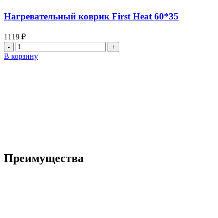
First
Heat
Нагревательный коврик First Heat 60*35
60*60
1119
₽
Количество
товара
В корзину
Нагревательный
коврик
First
Heat
60*35
Преимущества