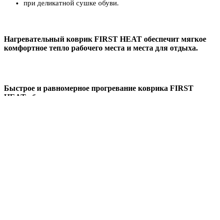
при деликатной сушке обуви.
Нагревательный коврик FIRST HEAT обеспечит мягкое
комфортное тепло рабочего места и места для отдыха.
Быстрое и равномерное прогревание коврика FIRST
HEAT обеспечит теплом замерзшие ноги.
Оптимальная температура коврика FIRST HEAT
деликатно высушит обувь.