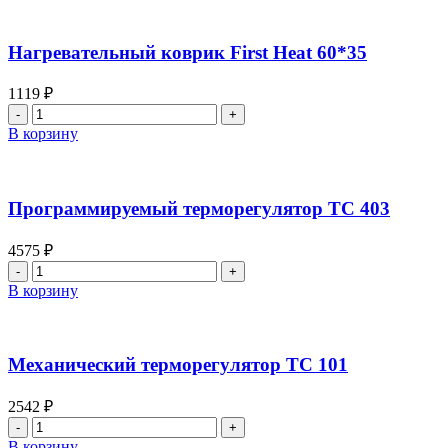
коврик
First
Heat
Нагревательный коврик First Heat 60*35
60*60
1119
₽
Количество
товара
В корзину
Нагревательный
коврик
First
Heat
Программируемый терморегулятор ТС 403
60*35
4575
₽
Количество
товара
В корзину
Программируемый
терморегулятор
ТС
403
Механический терморегулятор ТС 101
2542
₽
Количество
товара
В корзину