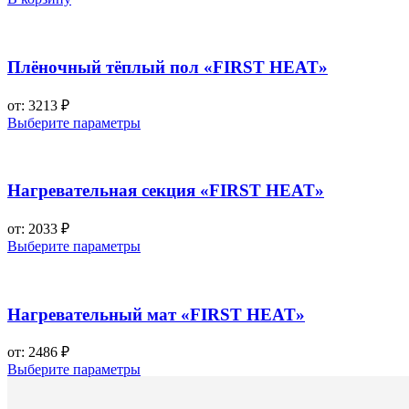
Механический
терморегулятор
ТС
101
Плёночный тёплый пол «FIRST HEAT»
от:
3213
₽
Выберите параметры
Нагревательная секция «FIRST HEAT»
от:
2033
₽
Выберите параметры
Нагревательный мат «FIRST HEAT»
от:
2486
₽
Выберите параметры