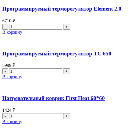
Программируемый терморегулятор Element 2.0
6710
₽
Количество
товара
В корзину
Программируемый
терморегулятор
Element
2.0
Программируемый терморегулятор ТС 650
5999
₽
Количество
товара
В корзину
Программируемый
терморегулятор
ТС
650
Нагревательный коврик First Heat 60*60
1424
₽
Количество
товара
В корзину
Нагревательный