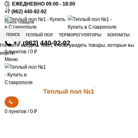
ЕЖЕДНЕВНО 09:00 - 18:00
+7 (962) 440-92-92
ПОИСК
КУПИТЬ ТЕПЛЫЙ ПОЛ
ТЕРМОРЕГУЛЯТОРЫ
КОНТАКТЫ
+7 (962) 440-92-92
Начните вводить текст, чтобы увидеть товары, которые вы
0
пунктов
/
0
₽
ищете.
Меню
0
*
Теплый пол №1
0
пунктов
/
0
₽