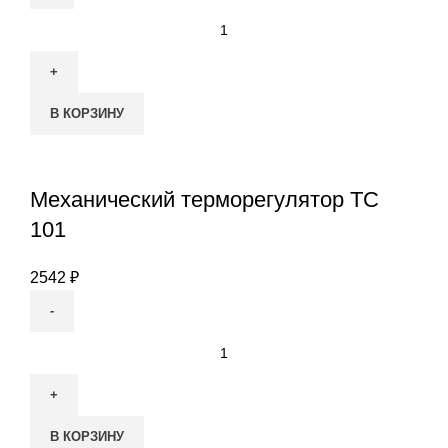
Количество
товара
Программируемый
терморегулятор
В КОРЗИНУ
ТС
403
Механический терморегулятор ТС
101
2542
₽
Количество
товара
Механический
терморегулятор
В КОРЗИНУ
ТС