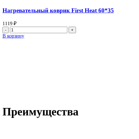
First
Heat
Нагревательный коврик First Heat 60*35
60*60
1119
₽
Количество
товара
В корзину
Нагревательный
коврик
First
Heat
60*35
Преимущества