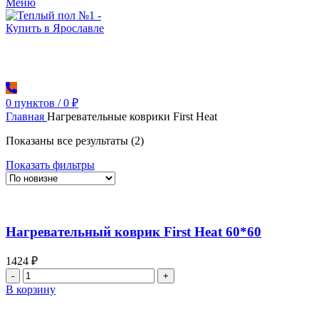
Меню
0
пунктов
/
0
₽
Главная
Нагревательные коврики First Heat
Сортировка:
Показаны все результаты (2)
самые
Показать фильтры
недавние
Нагревательный коврик First Heat 60*60
1424
₽
Количество
товара
В корзину
Нагревательный
коврик