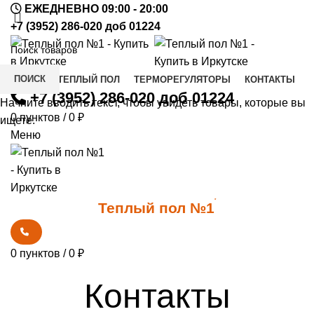
ЕЖЕДНЕВНО 09:00 - 20:00
+7 (3952) 286-020 доб 01224
ПОИСК
КУПИТЬ ТЕПЛЫЙ ПОЛ
ТЕРМОРЕГУЛЯТОРЫ
КОНТАКТЫ
+7 (3952) 286-020 доб 01224
Начните вводить текст, чтобы увидеть товары, которые вы
0
пунктов
/
0
₽
ищете.
Меню
0
*
Теплый пол №1
0
пунктов
/
0
₽
Контакты