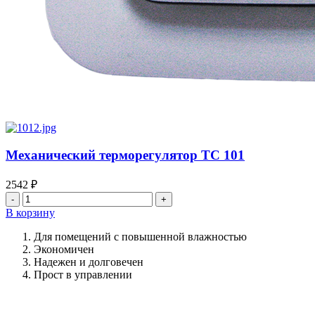
Механический терморегулятор ТС 101
2542
₽
Количество
товара
В корзину
Механический
терморегулятор
Для помещений с повышенной влажностью
ТС
Экономичен
101
Надежен и долговечен
Прост в управлении