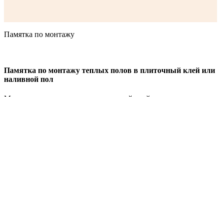
Памятка по монтажу
Памятка по монтажу теплых полов в плиточный клей или
наливной пол
Монтаж теплого пола под плиточный клей является самым
распространенным вариантом монтажа.
Преимущества данного типа укладки:
практически не поднимает уровень пола(для корректной
работы системы теплого пола достаточно уложить
кабель или мат в слой 0.5 см)
простота монтажа данного способа
надежность системы
Виды покрытия для данного метода укладки:
все виды напольных покрытий