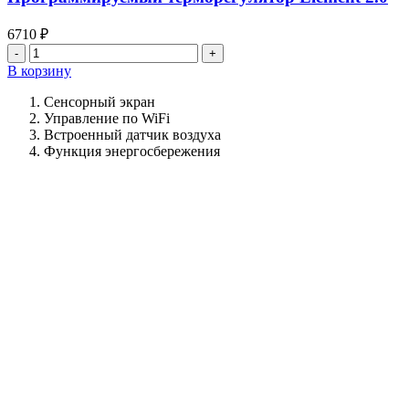
6710
₽
Количество
товара
В корзину
Программируемый
терморегулятор
Сенсорный экран
Element
Управление по WiFi
2.0
Встроенный датчик воздуха
Функция энергосбережения