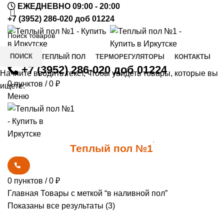
ЕЖЕДНЕВНО 09:00 - 20:00
+7 (3952) 286-020 доб 01224
ПОИСК
КУПИТЬ ТЕПЛЫЙ ПОЛ
ТЕРМОРЕГУЛЯТОРЫ
КОНТАКТЫ
+7 (3952) 286-020 доб 01224
Начните вводить текст, чтобы увидеть товары, которые вы
0
пунктов
/
0
₽
ищете.
Меню
0
*
Теплый пол №1
0
пунктов
/
0
₽
Главная
Товары с меткой “в наливной пол”
Сортировка:
Показаны все результаты (3)
самые