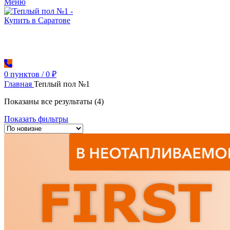
Меню
0
пунктов
/
0
₽
Главная
Теплый пол №1
Сортировка:
Показаны все результаты (4)
самые
Показать фильтры
недавние