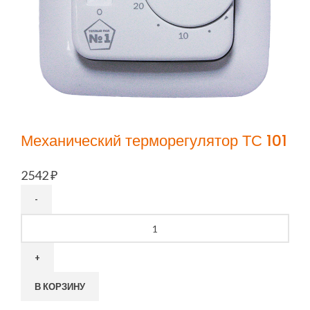
Механический терморегулятор ТС 101
2542
₽
Количество
товара
Механический
терморегулятор
ТС
В КОРЗИНУ
101