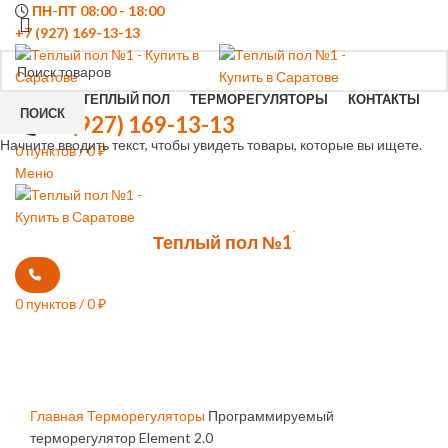
ПН-ПТ 08:00 - 18:00
+7 (927) 169-13-13
КУПИТЬ ТЕПЛЫЙ ПОЛ
ТЕРМОРЕГУЛЯТОРЫ
КОНТАКТЫ
ПОИСК
+7 (927) 169-13-13
Начните вводить текст, чтобы увидеть товары, которые вы ищете.
0
пунктов
/
0
₽
Меню
0
*
Теплый пол №1
0
пунктов
/
0
₽
Увеличить
Главная
Терморегуляторы
Программируемый
терморегулятор Element 2.0