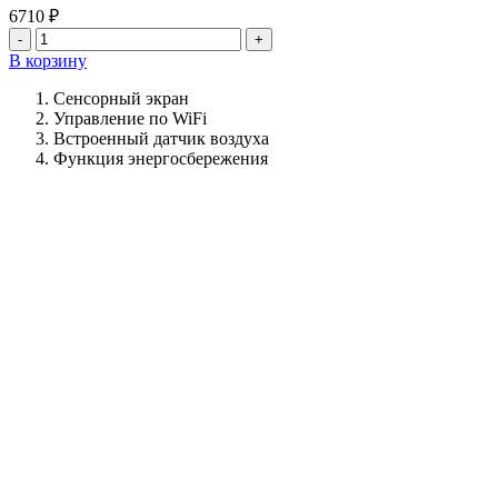
6710
₽
Количество
товара
В корзину
Программируемый
терморегулятор
Сенсорный экран
Element
Управление по WiFi
2.0
Встроенный датчик воздуха
Функция энергосбережения