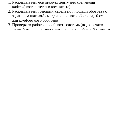
Раскладываем монтажную ленту для крепления
кабеля(поставляется в комплекте)
Раскладываем греющий кабель по площади обогрева с
заданным шагом(8 см. для основного обогрева,10 см.
для комфортного обогрева).
Проверяем работоспособность системы(подключаем
теплый пол напрямую к сети на срок не более 5 минут и
ждем легкого нагрева кабеля).
Если кабель нагревается,значит он исправен,отключаем
от сети.
Утапливаем греющий кабель по всей площади.
Укладываем финишное покрытие.
Ждем 28 суток с момента заливки для равномерного
засыхания раствора.
Через 28 суток включаем систему на 24 часа ,для
тестового прогрева.
Пользуемся системой теплого пола и забываем про
домашние тапочки)
Похожие товары