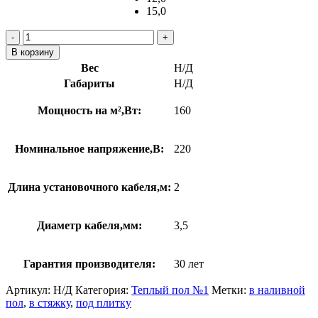
15,0
Количество
товара
В корзину
Нагревательная
Вес
Н/Д
секция
Габариты
Н/Д
«FIRST
HEAT»
Мощность на м²,Вт:
160
Номинальное напряжение,В:
220
Длина установочного кабеля,м:
2
Диаметр кабеля,мм:
3,5
Гарантия производителя:
30 лет
Артикул:
Н/Д
Категория:
Теплый пол №1
Метки:
в наливной
пол
,
в стяжку
,
под плитку