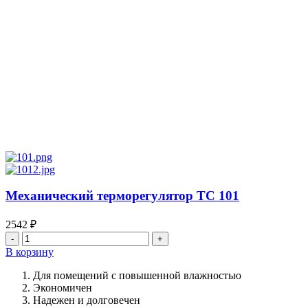
Механический терморегулятор ТС 101
2542
₽
Количество
товара
В корзину
Механический
терморегулятор
Для помещений с повышенной влажностью
ТС
Экономичен
101
Надежен и долговечен