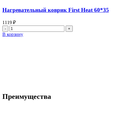
First
Heat
Нагревательный коврик First Heat 60*35
60*60
1119
₽
Количество
товара
В корзину
Нагревательный
коврик
First
Heat
60*35
Преимущества