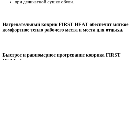
при деликатной сушке обуви.
Нагревательный коврик FIRST HEAT обеспечит мягкое
комфортное тепло рабочего места и места для отдыха.
Быстрое и равномерное прогревание коврика FIRST
HEAT обеспечит теплом замерзшие ноги.
Оптимальная температура коврика FIRST HEAT
деликатно высушит обувь.