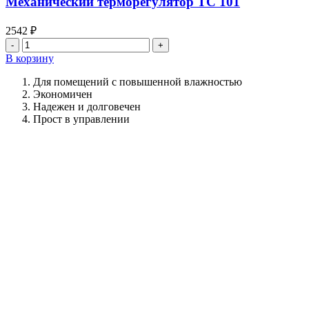
Механический терморегулятор ТС 101
2542
₽
Количество
товара
В корзину
Механический
терморегулятор
Для помещений с повышенной влажностью
ТС
Экономичен
101
Надежен и долговечен
Прост в управлении