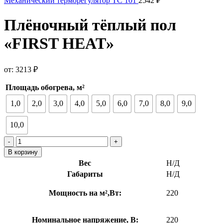
Механический терморегулятор ТС 101
2542
₽
Плёночный тёплый пол
«FIRST HEAT»
от:
3213
₽
Площадь обогрева, м²
1,0
2,0
3,0
4,0
5,0
6,0
7,0
8,0
9,0
10,0
Количество
товара
В корзину
Плёночный
Вес
Н/Д
тёплый
Габариты
Н/Д
пол
«FIRST
Мощность на м²,Вт:
220
HEAT»
Номинальное напряжение, В:
220