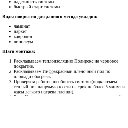
надежность системы
быстрый старт системы
Виды покрытия для данного метода укладки:
ламинат
паркет
ковролин
линолеум
Шаги монтажа:
Раскладываем теплоизоляцию Полирекс на черновое
покрытие.
Раскладываем Инфракрасный пленочный пол по
площади обогрева.
Проверяем работоспособность системы(подключаем
теплый пол напрямую к сети на срок не более 5 минут и
ждем легкого нагрева пленки).
Если Инфракрасная пленка нагревается,значит теплый
пол исправен,отключаем от сети.
Сверху укладываем полиэтиленовую пленку толщиной
150-200 микрон(для защиты пленочного теплого пола от
физического воздействия финишного покрытия)
Укладываем финишное покрытие.
Включаем систему на 12 часов ,для тестового прогрева.