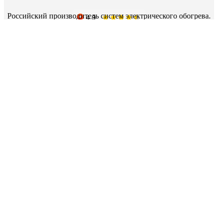
Российский производитель систем электрического обогрева.
+7 (495) 232-60-65
М.О., г.Мытищи, Волковское ш., стр. 15Г/1
2025 Теплоресурс
Российский производитель систем электрического обогрева.
+7 (495) 232-60-65
141006,Московская область,г. Мытищи,Волковское
шоссе,стр.15Г/1
2025 Теплоресурс
Купить Теплый пол №1
Нагревательный мат под плитку
Нагревательный мат повышенной мощности