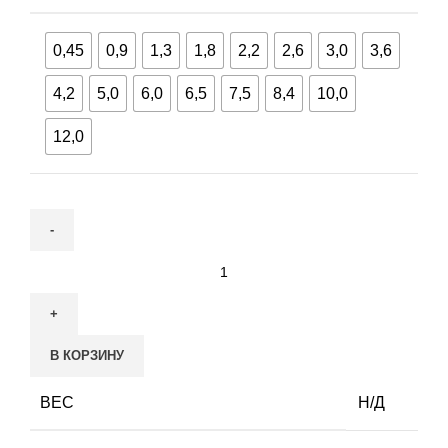
0,45
0,9
1,3
1,8
2,2
2,6
3,0
3,6
4,2
5,0
6,0
6,5
7,5
8,4
10,0
12,0
Количество
товара
Нагревательный
мат
В КОРЗИНУ
«FIRST
HEAT»
ВЕС
Н/Д
200