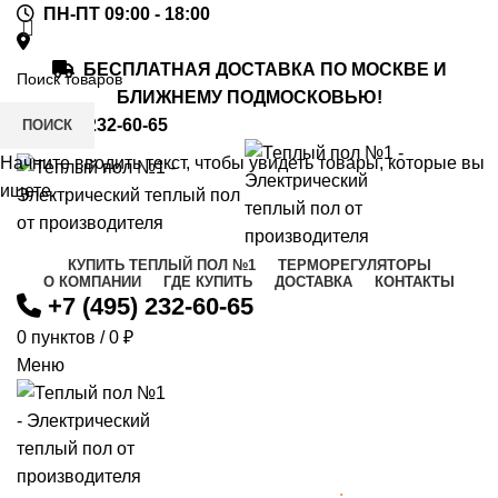
ПН-ПТ 09:00 - 18:00
БЕСПЛАТНАЯ ДОСТАВКА ПО МОСКВЕ И
БЛИЖНЕМУ ПОДМОСКОВЬЮ!
+7 (495) 232-60-65
ПОИСК
Начните вводить текст, чтобы увидеть товары, которые вы
ищете.
КУПИТЬ ТЕПЛЫЙ ПОЛ №1
ТЕРМОРЕГУЛЯТОРЫ
О КОМПАНИИ
ГДЕ КУПИТЬ
ДОСТАВКА
КОНТАКТЫ
+7 (495) 232-60-65
0
пунктов
/
0
₽
Меню
ат
ы
*